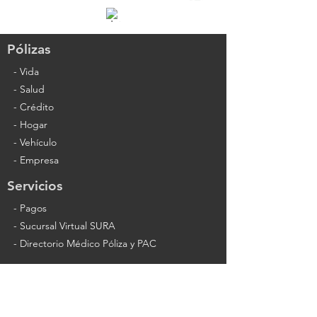
Pólizas
-
Vida
-
Salud
-
Crédito
-
Hogar
-
Vehículo
-
Empresa
Servicios
-
Pagos
-
Sucursal Virtual SURA
-
Directorio Médico Póliza y PAC
Contacto
Tel: (+57)
3195871519
(+57)
3004750330