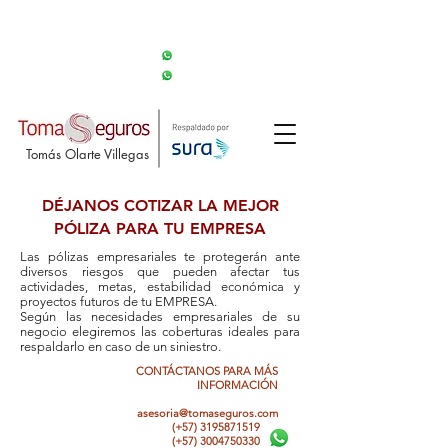
CONTÁCTANOS:
asesoria@tomaseguros.com
(+57)
3195871519
(+57) 3004750330
Síguenos!
Tomás Olarte Villegas
DÉJANOS COTIZAR LA MEJOR
PÓLIZA PARA TU EMPRESA
Las pólizas empresariales te protegerán ante
diversos riesgos que pueden afectar tus
actividades, metas, estabilidad económica y
proyectos futuros de tu EMPRESA.
Según las necesidades empresariales de su
negocio elegiremos las coberturas ideales para
respaldarlo en caso de un siniestro.
CONTÁCTANOS PARA MÁS
INFORMACIÓN
asesoria@tomaseguros.com
(+57)
3195871519
(+57) 3004750330