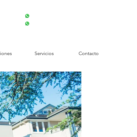
NTÁCTANOS:
maseguros.com
 3195871519
Síguenos!
 3004750330
iones
Servicios
Contacto