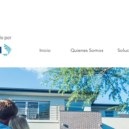
CO
asesoria@to
(+57)
(+57)
Inicio
Quienes Somos
Soluc