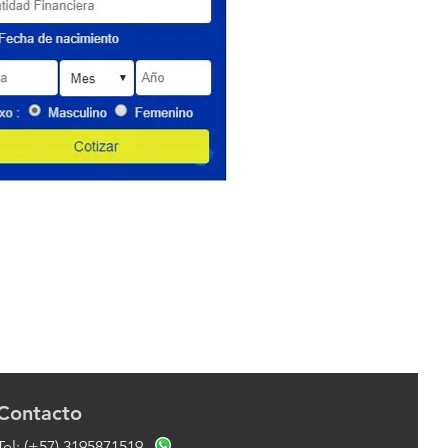
Contacto
Tel: (+57) 3195871519